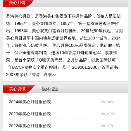
美心月饼
香港美心月饼，是香港美心集团旗下的月饼品牌，创始人是伍沾
德。1956年，美心集团成立。1987年，第一盒双黄莲蓉月饼推
出。1998年，美心双黄白莲蓉月饼推出。20世纪90年代起，香港
美心月饼进军中国内地并远销世界各地，超过180个城市。2014
年，首创流心奶黄月饼。 美心月饼100%品质保证，承诺假一赔
十。保证全部香港制造，连续10年香港月饼销量冠军；屡获殊
荣，是首个荣获『Q唛优质产品』之月饼品牌，以及国际认可
『HACCP食物安全重点控制』 及『ISO9001:2000』管理证书；
2007年荣获『香港...
详细>>
美心资讯
媒体报道
·
2024年美心月饼报价表
2024/8/7
·
2023年美心月饼报价表
2023/7/18
·
2022年美心月饼报价表
2022/7/7